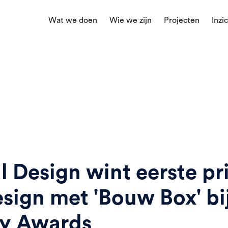
Wat we doen
Wie we zijn
Projecten
Inzi
l Design wint eerste pri
esign met 'Bouw Box' bi
ty Awards