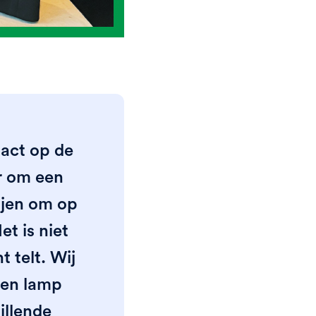
act op de
r om een
ijen om op
t is niet
 telt. Wij
zen lamp
illende