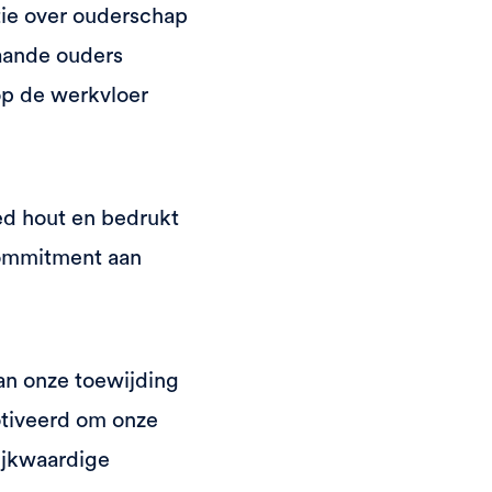
tie over ouderschap
aande ouders
op de werkvloer
ed hout en bedrukt
commitment aan
an onze toewijding
otiveerd om onze
lijkwaardige