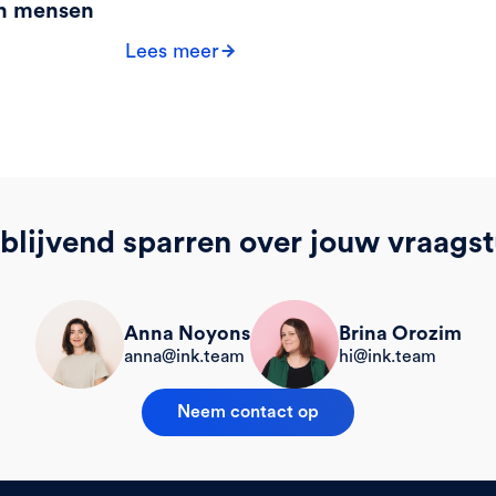
an mensen
Lees meer
jblijvend sparren over jouw vraags
Brina Orozim
Anna Noyons
hi@ink.team
anna@ink.team
Neem contact op