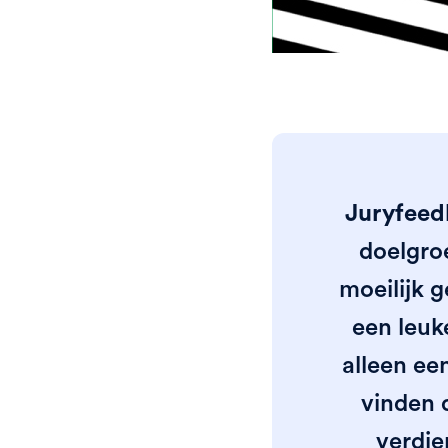
Juryfeed
doelgro
moeilijk 
een leuk
alleen ee
vinden 
verdie