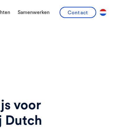
chten
Samenwerken
Contact
js voor
j Dutch