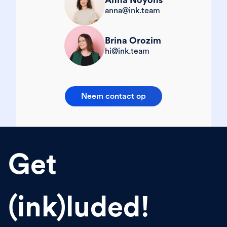
anna@ink.team
Brina Orozim
hi@ink.team
Neem contact op
Get
(ink)luded!