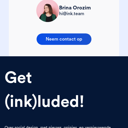
Brina Orozim
hi@ink.team
Neem contact op
Get
(ink)luded!
Over social design, met nieuws, opinies, en vernieuwende