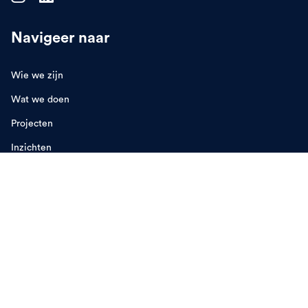
Navigeer naar
Wie we zijn
Wat we doen
Projecten
Inzichten
Samenwerken
Vacatures
Contact
Adres en info
Schaafstraat 26b